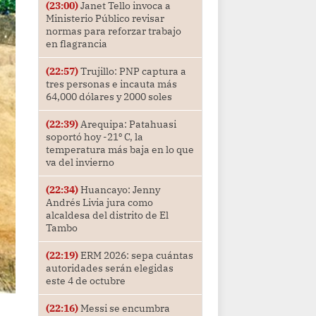
(23:00)
Janet Tello invoca a
Ministerio Público revisar
normas para reforzar trabajo
en flagrancia
(22:57)
Trujillo: PNP captura a
tres personas e incauta más
64,000 dólares y 2000 soles
(22:39)
Arequipa: Patahuasi
soportó hoy -21⁰ C, la
temperatura más baja en lo que
va del invierno
(22:34)
Huancayo: Jenny
Andrés Livia jura como
alcaldesa del distrito de El
Tambo
(22:19)
ERM 2026: sepa cuántas
autoridades serán elegidas
este 4 de octubre
(22:16)
Messi se encumbra