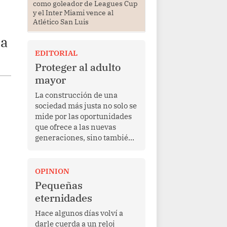
como goleador de Leagues Cup
y el Inter Miami vence al
Atlético San Luis
ía
EDITORIAL
Proteger al adulto
mayor
La construcción de una
sociedad más justa no solo se
mide por las oportunidades
que ofrece a las nuevas
generaciones, sino también
por la manera en que
protege a quienes, después
de una vida de esfuerzo y
OPINION
trabajo, afrontan la vejez en
Pequeñas
condiciones de
eternidades
vulnerabilidad. El anuncio
formulado por la presidenta
Hace algunos días volví a
de la república, Keiko
darle cuerda a un reloj