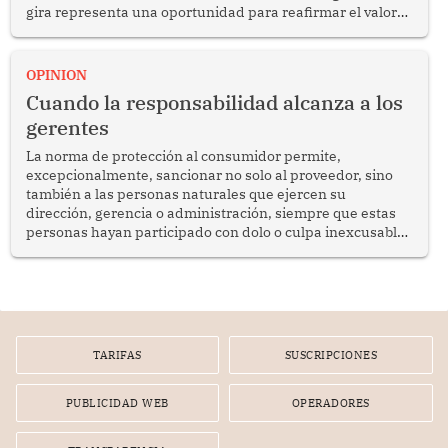
gira representa una oportunidad para reafirmar el valor
del diálogo, fortalecer los vínculos entre los pueblos y
proyectar una imagen de cooperación en una región que
enfrenta desafíos en materia de desarrollo, cohesión
OPINION
social y gobernabilidad.
Cuando la responsabilidad alcanza a los
gerentes
La norma de protección al consumidor permite,
excepcionalmente, sancionar no solo al proveedor, sino
también a las personas naturales que ejercen su
dirección, gerencia o administración, siempre que estas
personas hayan participado con dolo o culpa inexcusable
en el planeamiento, la realización o la ejecución de la
infracción. En un caso reciente, Indecopi sancionó al
gerente de un proveedor de servicios de entretenimiento
por la frustrada realización de un meet and greet con
Lionel Messi, cuya presencia fue ofrecida, a su vez, por el
gerente de la empresa promotora en una entrevista
TARIFAS
SUSCRIPCIONES
radial.
PUBLICIDAD WEB
OPERADORES