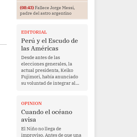
(08:43)
Fallece Jorge Messi,
padre del astro argentino
EDITORIAL
Perú y el Escudo de
las Américas
Desde antes de las
elecciones generales, la
actual presidenta, Keiko
Fujimori, había anunciado
su voluntad de integrar al
Perú a la iniciativa Escudo
de las Américas, presentada
en marzo de este año por el
OPINION
mandatario estadounidense
Cuando el océano
Donald Trump, con el fin de
avisa
enfrentar al crimen
transnacional organizado y
El Niño no llega de
al tráfico de drogas.
improviso. Antes de que una