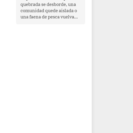
quebrada se desborde, una
comunidad quede aislada o
una faena de pesca vuelva
con las redes vacías, el
océano avisa. Hoy las señales
son claras: el Pacífico
tropical se está calentando y
el Perú tiene una ventana
estrecha para prepararse.