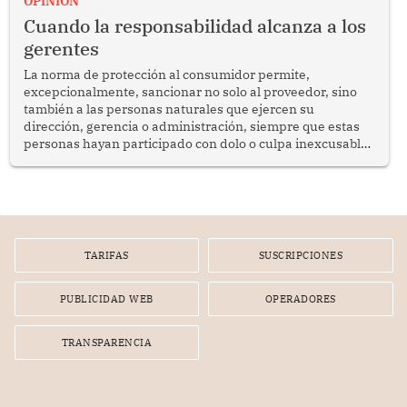
OPINION
social y gobernabilidad.
Cuando la responsabilidad alcanza a los
gerentes
La norma de protección al consumidor permite,
excepcionalmente, sancionar no solo al proveedor, sino
también a las personas naturales que ejercen su
dirección, gerencia o administración, siempre que estas
personas hayan participado con dolo o culpa inexcusable
en el planeamiento, la realización o la ejecución de la
infracción. En un caso reciente, Indecopi sancionó al
gerente de un proveedor de servicios de entretenimiento
por la frustrada realización de un meet and greet con
Lionel Messi, cuya presencia fue ofrecida, a su vez, por el
gerente de la empresa promotora en una entrevista
TARIFAS
SUSCRIPCIONES
radial.
PUBLICIDAD WEB
OPERADORES
TRANSPARENCIA