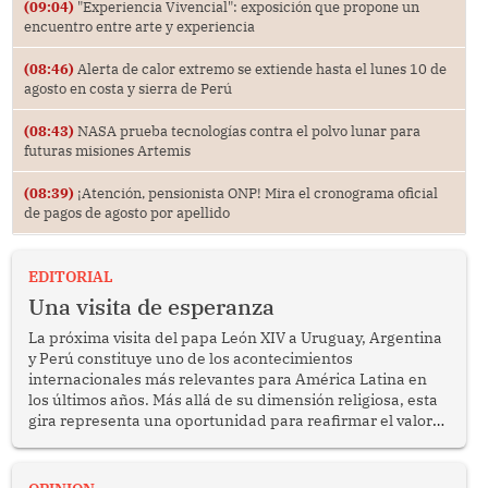
(09:04)
"Experiencia Vivencial": exposición que propone un
encuentro entre arte y experiencia
(08:46)
Alerta de calor extremo se extiende hasta el lunes 10 de
agosto en costa y sierra de Perú
(08:43)
NASA prueba tecnologías contra el polvo lunar para
futuras misiones Artemis
(08:39)
¡Atención, pensionista ONP! Mira el cronograma oficial
de pagos de agosto por apellido
EDITORIAL
Una visita de esperanza
La próxima visita del papa León XIV a Uruguay, Argentina
y Perú constituye uno de los acontecimientos
internacionales más relevantes para América Latina en
los últimos años. Más allá de su dimensión religiosa, esta
gira representa una oportunidad para reafirmar el valor
del diálogo, fortalecer los vínculos entre los pueblos y
proyectar una imagen de cooperación en una región que
enfrenta desafíos en materia de desarrollo, cohesión