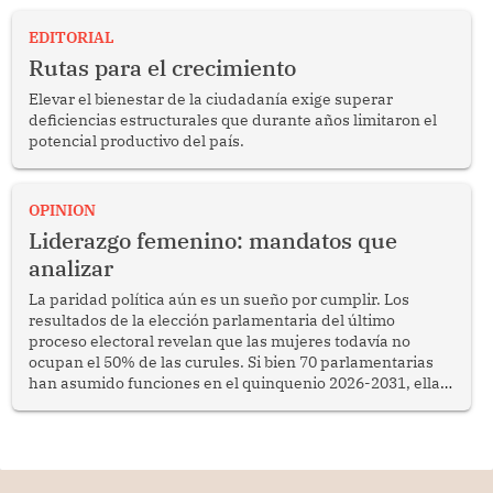
EDITORIAL
Rutas para el crecimiento
Elevar el bienestar de la ciudadanía exige superar
deficiencias estructurales que durante años limitaron el
potencial productivo del país.
OPINION
Liderazgo femenino: mandatos que
analizar
La paridad política aún es un sueño por cumplir. Los
resultados de la elección parlamentaria del último
proceso electoral revelan que las mujeres todavía no
ocupan el 50% de las curules. Si bien 70 parlamentarias
han asumido funciones en el quinquenio 2026-2031, ellas
representan apenas el 36.8% de los 190 integrantes del
nuevo Congreso bicameral (60 senadores y 130
diputados).