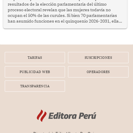
resultados de la elección parlamentaria del último
proceso electoral revelan que las mujeres todavía no
ocupan el 50% de las curules. Si bien 70 parlamentarias
han asumido funciones en el quinquenio 2026-2031, ellas
representan apenas el 36.8% de los 190 integrantes del
nuevo Congreso bicameral (60 senadores y 130
diputados).
TARIFAS
SUSCRIPCIONES
PUBLICIDAD WEB
OPERADORES
TRANSPARENCIA