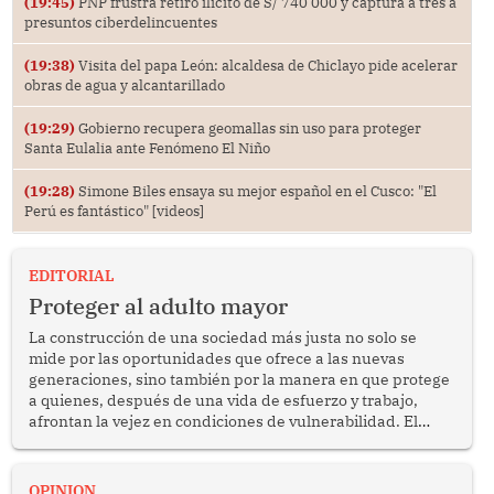
(19:45)
PNP frustra retiro ilícito de S/ 740 000 y captura a tres a
presuntos ciberdelincuentes
(19:38)
Visita del papa León: alcaldesa de Chiclayo pide acelerar
obras de agua y alcantarillado
(19:29)
Gobierno recupera geomallas sin uso para proteger
Santa Eulalia ante Fenómeno El Niño
(19:28)
Simone Biles ensaya su mejor español en el Cusco: "El
Perú es fantástico" [videos]
EDITORIAL
Proteger al adulto mayor
La construcción de una sociedad más justa no solo se
mide por las oportunidades que ofrece a las nuevas
generaciones, sino también por la manera en que protege
a quienes, después de una vida de esfuerzo y trabajo,
afrontan la vejez en condiciones de vulnerabilidad. El
anuncio formulado por la presidenta de la república,
Keiko Fujimori, de incrementar de 350 a 700 soles
bimestrales el subsidio que reciben los beneficiarios del
OPINION