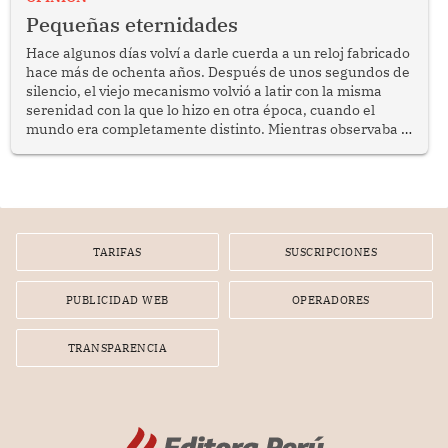
programa Pensión 65 abre una oportunidad para
Pequeñas eternidades
reflexionar sobre la importancia de fortalecer las políticas
públicas dirigidas a los adultos mayores en pobreza.
Hace algunos días volví a darle cuerda a un reloj fabricado
hace más de ochenta años. Después de unos segundos de
silencio, el viejo mecanismo volvió a latir con la misma
serenidad con la que lo hizo en otra época, cuando el
mundo era completamente distinto. Mientras observaba el
lento movimiento de sus agujas pensé que algunas cosas
poseen una misteriosa capacidad para sobrevivir al
tiempo.
TARIFAS
SUSCRIPCIONES
PUBLICIDAD WEB
OPERADORES
TRANSPARENCIA