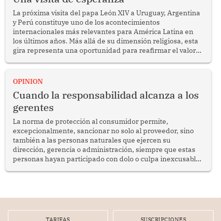
La próxima visita del papa León XIV a Uruguay, Argentina
y Perú constituye uno de los acontecimientos
internacionales más relevantes para América Latina en
los últimos años. Más allá de su dimensión religiosa, esta
gira representa una oportunidad para reafirmar el valor
del diálogo, fortalecer los vínculos entre los pueblos y
proyectar una imagen de cooperación en una región que
enfrenta desafíos en materia de desarrollo, cohesión
OPINION
social y gobernabilidad.
Cuando la responsabilidad alcanza a los
gerentes
La norma de protección al consumidor permite,
excepcionalmente, sancionar no solo al proveedor, sino
también a las personas naturales que ejercen su
dirección, gerencia o administración, siempre que estas
personas hayan participado con dolo o culpa inexcusable
en el planeamiento, la realización o la ejecución de la
infracción. En un caso reciente, Indecopi sancionó al
gerente de un proveedor de servicios de entretenimiento
por la frustrada realización de un meet and greet con
Lionel Messi, cuya presencia fue ofrecida, a su vez, por el
gerente de la empresa promotora en una entrevista
TARIFAS
SUSCRIPCIONES