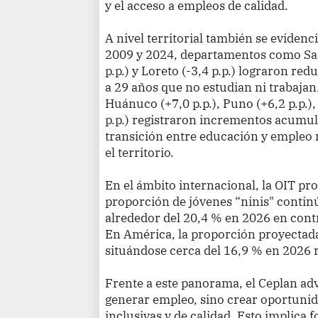
y el acceso a empleos de calidad.
A nivel territorial también se evidenc
2009 y 2024, departamentos como San 
p.p.) y Loreto (-3,4 p.p.) lograron re
a 29 años que no estudian ni trabajan
Huánuco (+7,0 p.p.), Puno (+6,2 p.p.),
p.p.) registraron incrementos acumul
transición entre educación y empleo
el territorio.
En el ámbito internacional, la OIT pr
proporción de jóvenes “ninis" conti
alrededor del 20,4 % en 2026 en contr
En América, la proporción proyectad
situándose cerca del 16,9 % en 2026 
Frente a este panorama, el Ceplan advi
generar empleo, sino crear oportunid
inclusivas y de calidad. Esto implica f