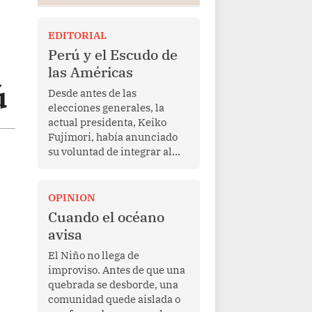
EDITORIAL
Perú y el Escudo de
las Américas
ú
Desde antes de las
elecciones generales, la
actual presidenta, Keiko
Fujimori, había anunciado
su voluntad de integrar al
Perú a la iniciativa Escudo
de las Américas, presentada
en marzo de este año por el
OPINION
mandatario estadounidense
Cuando el océano
Donald Trump, con el fin de
avisa
enfrentar al crimen
transnacional organizado y
El Niño no llega de
al tráfico de drogas.
improviso. Antes de que una
quebrada se desborde, una
comunidad quede aislada o