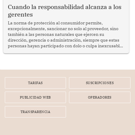
social y gobernabilidad.
Cuando la responsabilidad alcanza a los
gerentes
La norma de protección al consumidor permite,
excepcionalmente, sancionar no solo al proveedor, sino
también a las personas naturales que ejercen su
dirección, gerencia o administración, siempre que estas
personas hayan participado con dolo o culpa inexcusable
en el planeamiento, la realización o la ejecución de la
infracción. En un caso reciente, Indecopi sancionó al
gerente de un proveedor de servicios de entretenimiento
por la frustrada realización de un meet and greet con
Lionel Messi, cuya presencia fue ofrecida, a su vez, por el
gerente de la empresa promotora en una entrevista
TARIFAS
SUSCRIPCIONES
radial.
PUBLICIDAD WEB
OPERADORES
TRANSPARENCIA