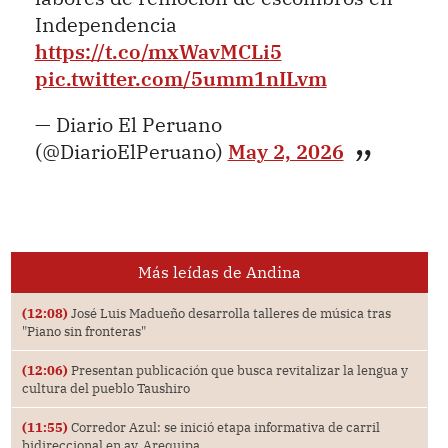
Independencia
https://t.co/mxWavMCLi5
pic.twitter.com/5umm1nILvm
— Diario El Peruano
(@DiarioElPeruano)
May 2, 2026
Más leídas de Andina
(12:08)
José Luis Madueño desarrolla talleres de música tras
"Piano sin fronteras"
(12:06)
Presentan publicación que busca revitalizar la lengua y
cultura del pueblo Taushiro
(11:55)
Corredor Azul: se inició etapa informativa de carril
bidireccional en av. Arequipa