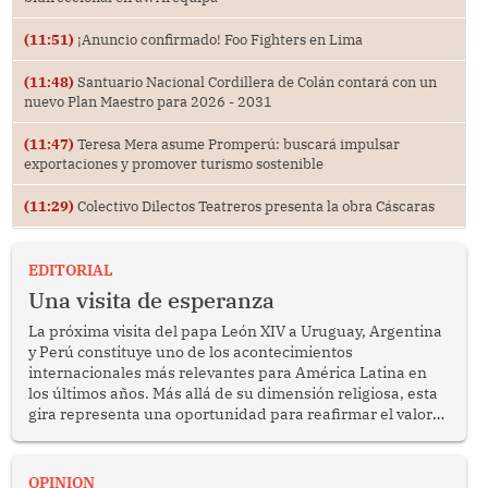
(11:51)
¡Anuncio confirmado! Foo Fighters en Lima
(11:48)
Santuario Nacional Cordillera de Colán contará con un
nuevo Plan Maestro para 2026 - 2031
(11:47)
Teresa Mera asume Promperú: buscará impulsar
exportaciones y promover turismo sostenible
(11:29)
Colectivo Dilectos Teatreros presenta la obra Cáscaras
EDITORIAL
Una visita de esperanza
La próxima visita del papa León XIV a Uruguay, Argentina
y Perú constituye uno de los acontecimientos
internacionales más relevantes para América Latina en
los últimos años. Más allá de su dimensión religiosa, esta
gira representa una oportunidad para reafirmar el valor
del diálogo, fortalecer los vínculos entre los pueblos y
proyectar una imagen de cooperación en una región que
enfrenta desafíos en materia de desarrollo, cohesión
OPINION