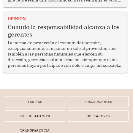
del diálogo, fortalecer los vínculos entre los pueblos y
proyectar una imagen de cooperación en una región que
enfrenta desafíos en materia de desarrollo, cohesión
OPINION
social y gobernabilidad.
Cuando la responsabilidad alcanza a los
gerentes
La norma de protección al consumidor permite,
excepcionalmente, sancionar no solo al proveedor, sino
también a las personas naturales que ejercen su
dirección, gerencia o administración, siempre que estas
personas hayan participado con dolo o culpa inexcusable
en el planeamiento, la realización o la ejecución de la
infracción. En un caso reciente, Indecopi sancionó al
gerente de un proveedor de servicios de entretenimiento
por la frustrada realización de un meet and greet con
Lionel Messi, cuya presencia fue ofrecida, a su vez, por el
gerente de la empresa promotora en una entrevista
TARIFAS
SUSCRIPCIONES
radial.
PUBLICIDAD WEB
OPERADORES
TRANSPARENCIA