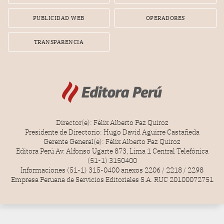
PUBLICIDAD WEB
OPERADORES
TRANSPARENCIA
Director(e): Félix Alberto Paz Quiroz
Presidente de Directorio: Hugo David Aguirre Castañeda
Gerente General(e): Félix Alberto Paz Quiroz
Editora Perú Av. Alfonso Ugarte 873, Lima 1 Central Telefónica
(51-1) 3150400
Informaciones (51-1) 315-0400 anexos 2206 / 2218 / 2298
Empresa Peruana de Servicios Editoriales S.A. RUC 20100072751