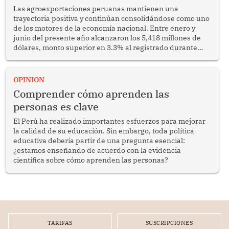
Las agroexportaciones peruanas mantienen una
trayectoria positiva y continúan consolidándose como uno
de los motores de la economía nacional. Entre enero y
junio del presente año alcanzaron los 5,418 millones de
dólares, monto superior en 3.3% al registrado durante
similar periodo del 2025. Se trata de un resultado
alentador que confirma la capacidad del sector para
competir en los mercados internacionales y generar
OPINION
oportunidades de desarrollo en diversas regiones del
Comprender cómo aprenden las
país.
personas es clave
El Perú ha realizado importantes esfuerzos para mejorar
la calidad de su educación. Sin embargo, toda política
educativa debería partir de una pregunta esencial:
¿estamos enseñando de acuerdo con la evidencia
científica sobre cómo aprenden las personas?
TARIFAS
SUSCRIPCIONES