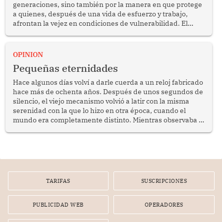
generaciones, sino también por la manera en que protege
a quienes, después de una vida de esfuerzo y trabajo,
afrontan la vejez en condiciones de vulnerabilidad. El
anuncio formulado por la presidenta de la república,
Keiko Fujimori, de incrementar de 350 a 700 soles
bimestrales el subsidio que reciben los beneficiarios del
OPINION
programa Pensión 65 abre una oportunidad para
Pequeñas eternidades
reflexionar sobre la importancia de fortalecer las políticas
públicas dirigidas a los adultos mayores en pobreza.
Hace algunos días volví a darle cuerda a un reloj fabricado
hace más de ochenta años. Después de unos segundos de
silencio, el viejo mecanismo volvió a latir con la misma
serenidad con la que lo hizo en otra época, cuando el
mundo era completamente distinto. Mientras observaba el
lento movimiento de sus agujas pensé que algunas cosas
poseen una misteriosa capacidad para sobrevivir al
tiempo.
TARIFAS
SUSCRIPCIONES
PUBLICIDAD WEB
OPERADORES