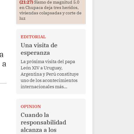
(21:27)
Sismo de magnitud 5.0
en Chupaca deja tres heridos,
viviendas colapsadas y corte de
luz
EDITORIAL
Una visita de
esperanza
a
 a
La próxima visita del papa
León XIV a Uruguay,
Argentina y Perú constituye
uno de los acontecimientos
internacionales más
relevantes para América
Latina en los últimos años.
Más allá de su dimensión
OPINION
religiosa, esta gira
Cuando la
representa una oportunidad
responsabilidad
para reafirmar el valor del
alcanza a los
diálogo, fortalecer los