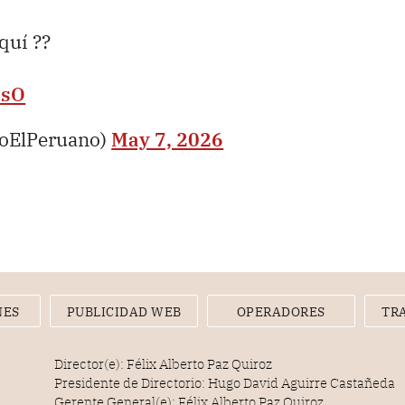
aquí ??
ZsO
ioElPeruano)
May 7, 2026
NES
PUBLICIDAD WEB
OPERADORES
TR
Director(e): Félix Alberto Paz Quiroz
Presidente de Directorio: Hugo David Aguirre Castañeda
Gerente General(e): Félix Alberto Paz Quiroz