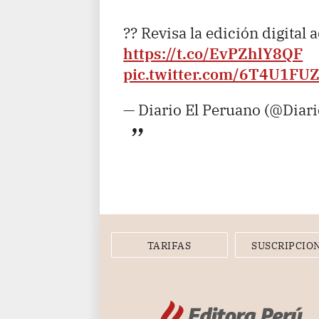
?? Revisa la edición digital 
https://t.co/EvPZhlY8QF
pic.twitter.com/6T4U1FU
— Diario El Peruano (@Diar
TARIFAS
SUSCRIPCIO