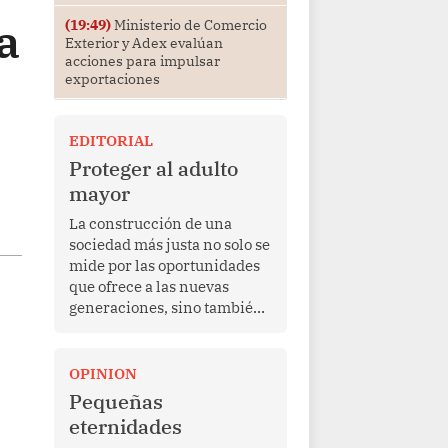
a
(19:49)
Ministerio de Comercio
Exterior y Adex evalúan
acciones para impulsar
exportaciones
EDITORIAL
Proteger al adulto
mayor
La construcción de una
sociedad más justa no solo se
mide por las oportunidades
que ofrece a las nuevas
generaciones, sino también
por la manera en que
protege a quienes, después
de una vida de esfuerzo y
OPINION
trabajo, afrontan la vejez en
Pequeñas
condiciones de
eternidades
vulnerabilidad. El anuncio