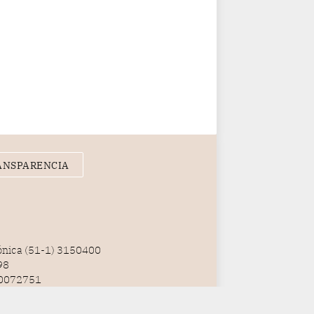
ANSPARENCIA
fónica (51-1) 3150400
98
100072751