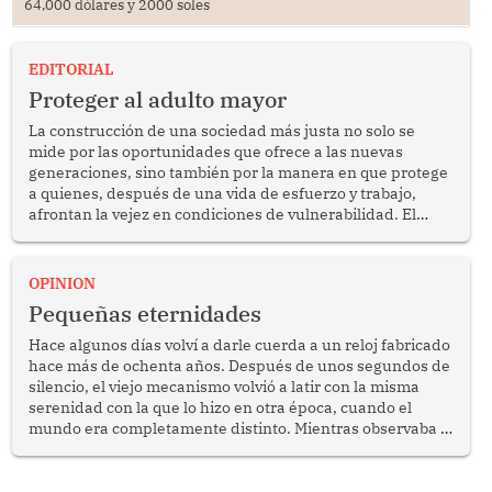
64,000 dólares y 2000 soles
EDITORIAL
Proteger al adulto mayor
La construcción de una sociedad más justa no solo se
mide por las oportunidades que ofrece a las nuevas
generaciones, sino también por la manera en que protege
a quienes, después de una vida de esfuerzo y trabajo,
afrontan la vejez en condiciones de vulnerabilidad. El
anuncio formulado por la presidenta de la república,
Keiko Fujimori, de incrementar de 350 a 700 soles
bimestrales el subsidio que reciben los beneficiarios del
OPINION
programa Pensión 65 abre una oportunidad para
Pequeñas eternidades
reflexionar sobre la importancia de fortalecer las políticas
públicas dirigidas a los adultos mayores en pobreza.
Hace algunos días volví a darle cuerda a un reloj fabricado
hace más de ochenta años. Después de unos segundos de
silencio, el viejo mecanismo volvió a latir con la misma
serenidad con la que lo hizo en otra época, cuando el
mundo era completamente distinto. Mientras observaba el
lento movimiento de sus agujas pensé que algunas cosas
poseen una misteriosa capacidad para sobrevivir al
tiempo.