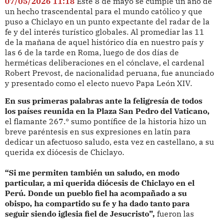
07/05/2026 11:18
Este 8 de mayo se cumple un año de
un hecho trascendental para el mundo católico y que
puso a Chiclayo en un punto expectante del radar de la
fe y del interés turístico globales. Al promediar las 11
de la mañana de aquel histórico día en nuestro país y
las 6 de la tarde en Roma, luego de dos días de
herméticas deliberaciones en el cónclave, el cardenal
Robert Prevost, de nacionalidad peruana, fue anunciado
y presentado como el electo nuevo Papa León XIV.
En sus primeras palabras ante la feligresía de todos
los países reunida en la Plaza San Pedro del Vaticano,
el flamante 267.° sumo pontífice de la historia hizo un
breve paréntesis en sus expresiones en latín para
dedicar un afectuoso saludo, esta vez en castellano, a su
querida ex diócesis de Chiclayo.
“Si me permiten también un saludo, en modo
particular, a mi querida diócesis de Chiclayo en el
Perú. Donde un pueblo fiel ha acompañado a su
obispo, ha compartido su fe y ha dado tanto para
seguir siendo iglesia fiel de Jesucristo”,
fueron las