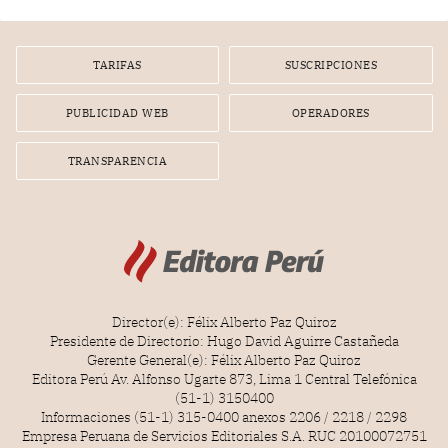
TARIFAS
SUSCRIPCIONES
PUBLICIDAD WEB
OPERADORES
TRANSPARENCIA
Director(e): Félix Alberto Paz Quiroz
Presidente de Directorio: Hugo David Aguirre Castañeda
Gerente General(e): Félix Alberto Paz Quiroz
Editora Perú Av. Alfonso Ugarte 873, Lima 1 Central Telefónica
(51-1) 3150400
Informaciones (51-1) 315-0400 anexos 2206 / 2218 / 2298
Empresa Peruana de Servicios Editoriales S.A. RUC 20100072751