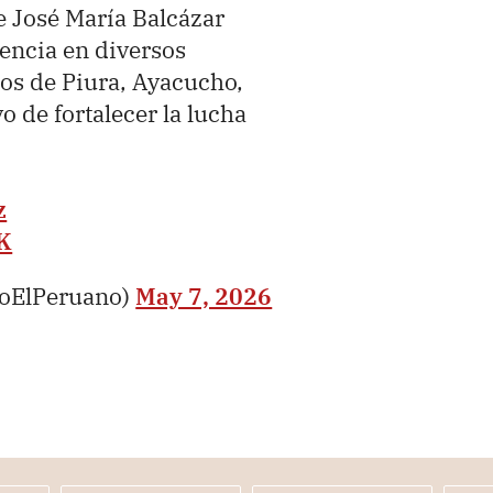
e José María Balcázar
encia en diversos
tos de Piura, Ayacucho,
o de fortalecer la lucha
z
jK
ioElPeruano)
May 7, 2026