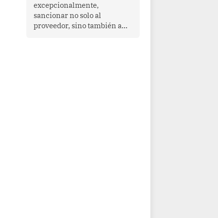
que enfrenta desafíos en
excepcionalmente,
materia de desarrollo,
sancionar no solo al
cohesión social y
proveedor, sino también a
gobernabilidad.
las personas naturales que
ejercen su dirección,
gerencia o administración,
siempre que estas personas
hayan participado con dolo o
culpa inexcusable en el
planeamiento, la realización
o la ejecución de la
infracción. En un caso
reciente, Indecopi sancionó
al gerente de un proveedor
de servicios de
entretenimiento por la
frustrada realización de un
meet and greet con Lionel
Messi, cuya presencia fue
ofrecida, a su vez, por el
gerente de la empresa