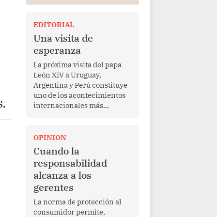
EDITORIAL
Una visita de
esperanza
La próxima visita del papa
León XIV a Uruguay,
Argentina y Perú constituye
uno de los acontecimientos
.
internacionales más
relevantes para América
Latina en los últimos años.
Más allá de su dimensión
OPINION
religiosa, esta gira
Cuando la
representa una oportunidad
responsabilidad
para reafirmar el valor del
alcanza a los
diálogo, fortalecer los
gerentes
vínculos entre los pueblos y
proyectar una imagen de
La norma de protección al
cooperación en una región
consumidor permite,