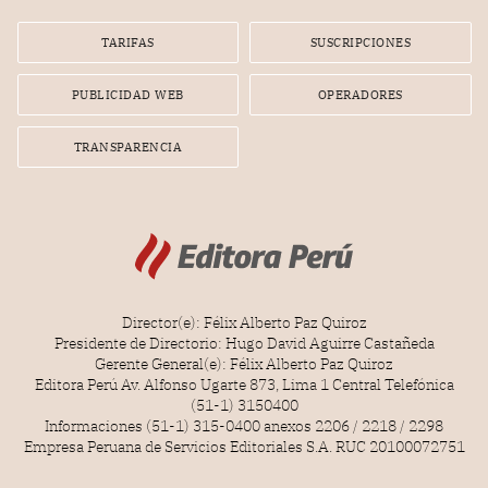
Lionel Messi, cuya presencia fue ofrecida, a su vez, por el
gerente de la empresa promotora en una entrevista
TARIFAS
SUSCRIPCIONES
radial.
PUBLICIDAD WEB
OPERADORES
TRANSPARENCIA
Director(e): Félix Alberto Paz Quiroz
Presidente de Directorio: Hugo David Aguirre Castañeda
Gerente General(e): Félix Alberto Paz Quiroz
Editora Perú Av. Alfonso Ugarte 873, Lima 1 Central Telefónica
(51-1) 3150400
Informaciones (51-1) 315-0400 anexos 2206 / 2218 / 2298
Empresa Peruana de Servicios Editoriales S.A. RUC 20100072751