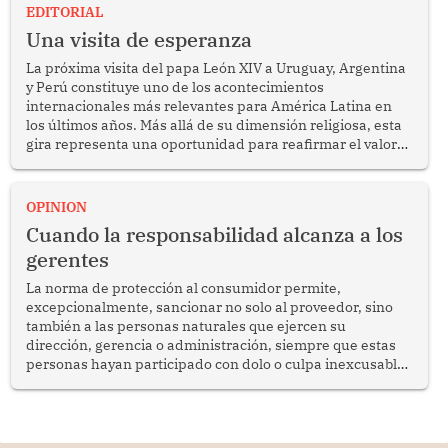
EDITORIAL
Una visita de esperanza
La próxima visita del papa León XIV a Uruguay, Argentina
y Perú constituye uno de los acontecimientos
internacionales más relevantes para América Latina en
los últimos años. Más allá de su dimensión religiosa, esta
gira representa una oportunidad para reafirmar el valor
del diálogo, fortalecer los vínculos entre los pueblos y
proyectar una imagen de cooperación en una región que
enfrenta desafíos en materia de desarrollo, cohesión
OPINION
social y gobernabilidad.
Cuando la responsabilidad alcanza a los
gerentes
La norma de protección al consumidor permite,
excepcionalmente, sancionar no solo al proveedor, sino
también a las personas naturales que ejercen su
dirección, gerencia o administración, siempre que estas
personas hayan participado con dolo o culpa inexcusable
en el planeamiento, la realización o la ejecución de la
infracción. En un caso reciente, Indecopi sancionó al
gerente de un proveedor de servicios de entretenimiento
por la frustrada realización de un meet and greet con