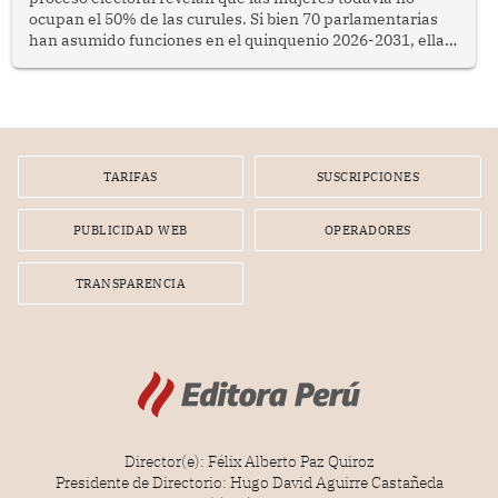
ocupan el 50% de las curules. Si bien 70 parlamentarias
han asumido funciones en el quinquenio 2026-2031, ellas
representan apenas el 36.8% de los 190 integrantes del
nuevo Congreso bicameral (60 senadores y 130
diputados).
TARIFAS
SUSCRIPCIONES
PUBLICIDAD WEB
OPERADORES
TRANSPARENCIA
Director(e): Félix Alberto Paz Quiroz
Presidente de Directorio: Hugo David Aguirre Castañeda