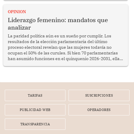
OPINION
Liderazgo femenino: mandatos que
analizar
La paridad política aún es un sueño por cumplir. Los
resultados de la elección parlamentaria del último
proceso electoral revelan que las mujeres todavía no
ocupan el 50% de las curules. Si bien 70 parlamentarias
han asumido funciones en el quinquenio 2026-2031, ellas
representan apenas el 36.8% de los 190 integrantes del
nuevo Congreso bicameral (60 senadores y 130
diputados).
TARIFAS
SUSCRIPCIONES
PUBLICIDAD WEB
OPERADORES
TRANSPARENCIA