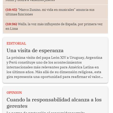
(10:45)
"Marco Zunino, mi vida en musicales” anuncia sus
últimas funciones
(10:36)
Walls, la voz más influyente de España, por primera vez
en Lima
EDITORIAL
Una visita de esperanza
La próxima visita del papa León XIV a Uruguay, Argentina
y Perú constituye uno de los acontecimientos
internacionales más relevantes para América Latina en
los últimos años. Más allá de su dimensión religiosa, esta
gira representa una oportunidad para reafirmar el valor
del diálogo, fortalecer los vínculos entre los pueblos y
proyectar una imagen de cooperación en una región que
enfrenta desafíos en materia de desarrollo, cohesión
OPINION
social y gobernabilidad.
Cuando la responsabilidad alcanza a los
gerentes