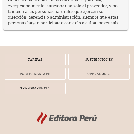
La norma de protección al consumidor permite,
excepcionalmente, sancionar no solo al proveedor, sino
también a las personas naturales que ejercen su
dirección, gerencia o administración, siempre que estas
personas hayan participado con dolo o culpa inexcusable
en el planeamiento, la realización o la ejecución de la
infracción. En un caso reciente, Indecopi sancionó al
gerente de un proveedor de servicios de entretenimiento
por la frustrada realización de un meet and greet con
Lionel Messi, cuya presencia fue ofrecida, a su vez, por el
gerente de la empresa promotora en una entrevista
TARIFAS
SUSCRIPCIONES
radial.
PUBLICIDAD WEB
OPERADORES
TRANSPARENCIA