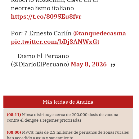
neorrealismo italiano
https://t.co/809SEu8fvr
Por: ? Ernesto Carlín
@tanquedecasma
pic.twitter.com/bDj3ANWxGt
— Diario El Peruano
(@DiarioElPeruano)
May 8, 2026
Más leídas de Andina
(08:11)
Minsa distribuye cerca de 200,000 dosis de vacuna
contra el dengue a regiones priorizadas
(08:00)
MVCS: más de 2.3 millones de peruanos de zonas rurales
han accedido a agua y saneamiento