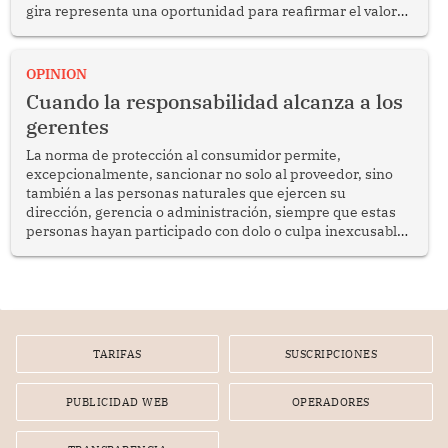
gira representa una oportunidad para reafirmar el valor
del diálogo, fortalecer los vínculos entre los pueblos y
proyectar una imagen de cooperación en una región que
enfrenta desafíos en materia de desarrollo, cohesión
OPINION
social y gobernabilidad.
Cuando la responsabilidad alcanza a los
gerentes
La norma de protección al consumidor permite,
excepcionalmente, sancionar no solo al proveedor, sino
también a las personas naturales que ejercen su
dirección, gerencia o administración, siempre que estas
personas hayan participado con dolo o culpa inexcusable
en el planeamiento, la realización o la ejecución de la
infracción. En un caso reciente, Indecopi sancionó al
gerente de un proveedor de servicios de entretenimiento
por la frustrada realización de un meet and greet con
Lionel Messi, cuya presencia fue ofrecida, a su vez, por el
gerente de la empresa promotora en una entrevista
TARIFAS
SUSCRIPCIONES
radial.
PUBLICIDAD WEB
OPERADORES