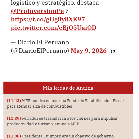
logístico y estratégico, destaca
@ProInversionPe
?
https://t.co/gHg8y8XK97
pic.twitter.com/cBjO5UaiOD
— Diario El Peruano
(@DiarioElPeruano)
May 9, 2026
Más leídas de Andina
(11:42)
MEF pondrá en marcha Fondo de Estabilización Fiscal
para atenuar alza de combustibles
(11:39)
Feriados se trasladarán a los viernes para impulsar
productividad y turismo, anuncia MEF
(11:38)
Presidenta Fujimori: era un objetivo de gobierno