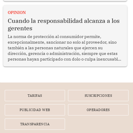
proyectar una imagen de cooperación en una región que
enfrenta desafíos en materia de desarrollo, cohesión
OPINION
social y gobernabilidad.
Cuando la responsabilidad alcanza a los
gerentes
La norma de protección al consumidor permite,
excepcionalmente, sancionar no solo al proveedor, sino
también a las personas naturales que ejercen su
dirección, gerencia o administración, siempre que estas
personas hayan participado con dolo o culpa inexcusable
en el planeamiento, la realización o la ejecución de la
infracción. En un caso reciente, Indecopi sancionó al
gerente de un proveedor de servicios de entretenimiento
por la frustrada realización de un meet and greet con
Lionel Messi, cuya presencia fue ofrecida, a su vez, por el
gerente de la empresa promotora en una entrevista
TARIFAS
SUSCRIPCIONES
radial.
PUBLICIDAD WEB
OPERADORES
TRANSPARENCIA