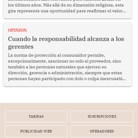
los últimos años. Más allá de su dimensión religiosa, esta
gira representa una oportunidad para reafirmar el valor
del diálogo, fortalecer los vínculos entre los pueblos y
proyectar una imagen de cooperación en una región que
enfrenta desafíos en materia de desarrollo, cohesión
OPINION
social y gobernabilidad.
Cuando la responsabilidad alcanza a los
gerentes
La norma de protección al consumidor permite,
excepcionalmente, sancionar no solo al proveedor, sino
también a las personas naturales que ejercen su
dirección, gerencia o administración, siempre que estas
personas hayan participado con dolo o culpa inexcusable
en el planeamiento, la realización o la ejecución de la
infracción. En un caso reciente, Indecopi sancionó al
gerente de un proveedor de servicios de entretenimiento
por la frustrada realización de un meet and greet con
Lionel Messi, cuya presencia fue ofrecida, a su vez, por el
gerente de la empresa promotora en una entrevista
TARIFAS
SUSCRIPCIONES
radial.
PUBLICIDAD WEB
OPERADORES