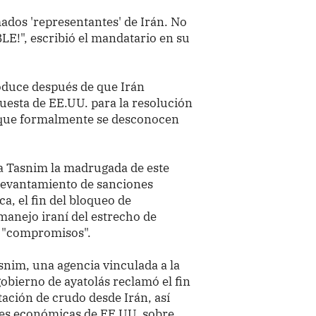
mados 'representantes' de Irán. No
", escribió el mandatario en su
oduce después de que Irán
uesta de EE.UU. para la resolución
la que formalmente se desconocen
a Tasnim la madrugada de este
l levantamiento de sanciones
a, el fin del bloqueo de
 manejo iraní del estrecho de
 "compromisos".
snim, una agencia vinculada a la
gobierno de ayatolás reclamó el fin
tación de crudo desde Irán, así
nes económicas de EE.UU. sobre