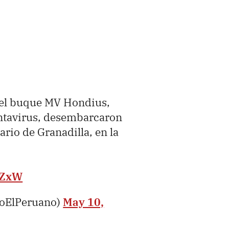
 del buque MV Hondius,
antavirus, desembarcaron
ario de Granadilla, en la
WZxW
ioElPeruano)
May 10,