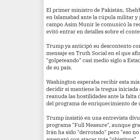
El primer ministro de Pakistán, Sheh
en Islamabad ante la cúpula militar y p
campo Asim Munir le comunicó la rec
evitó entrar en detalles sobre el cont
Trump ya anticipó su descontento con
mensaje en Truth Social en el que af
"golpeteando" casi medio siglo a Esta
de su país.
Washington esperaba recibir esta mis
decidir si mantiene la tregua iniciada e
reanuda las hostilidades ante la falt
del programa de enriquecimiento de u
Trump insistió en una entrevista div
programa "Full Measure", aunque gra
Irán ha sido "derrotado" pero "eso no 
amenazó con atacar más "objetivos".