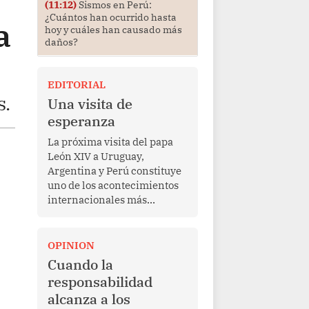
(11:12)
Sismos en Perú:
¿Cuántos han ocurrido hasta
a
hoy y cuáles han causado más
daños?
EDITORIAL
s.
Una visita de
esperanza
La próxima visita del papa
León XIV a Uruguay,
Argentina y Perú constituye
uno de los acontecimientos
internacionales más
relevantes para América
Latina en los últimos años.
Más allá de su dimensión
OPINION
religiosa, esta gira
Cuando la
representa una oportunidad
responsabilidad
para reafirmar el valor del
alcanza a los
diálogo, fortalecer los