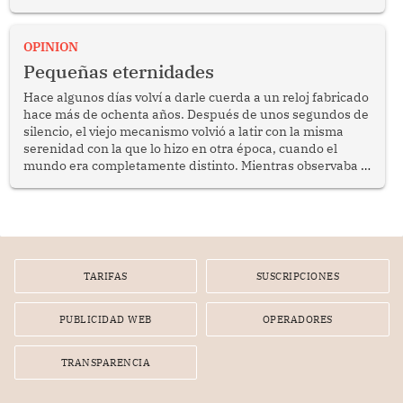
anuncio formulado por la presidenta de la república,
Keiko Fujimori, de incrementar de 350 a 700 soles
bimestrales el subsidio que reciben los beneficiarios del
OPINION
programa Pensión 65 abre una oportunidad para
Pequeñas eternidades
reflexionar sobre la importancia de fortalecer las políticas
públicas dirigidas a los adultos mayores en pobreza.
Hace algunos días volví a darle cuerda a un reloj fabricado
hace más de ochenta años. Después de unos segundos de
silencio, el viejo mecanismo volvió a latir con la misma
serenidad con la que lo hizo en otra época, cuando el
mundo era completamente distinto. Mientras observaba el
lento movimiento de sus agujas pensé que algunas cosas
poseen una misteriosa capacidad para sobrevivir al
tiempo.
TARIFAS
SUSCRIPCIONES
PUBLICIDAD WEB
OPERADORES
TRANSPARENCIA