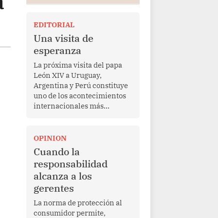
a
EDITORIAL
Una visita de
esperanza
La próxima visita del papa
León XIV a Uruguay,
Argentina y Perú constituye
uno de los acontecimientos
internacionales más
relevantes para América
Latina en los últimos años.
Más allá de su dimensión
OPINION
religiosa, esta gira
Cuando la
representa una oportunidad
responsabilidad
para reafirmar el valor del
alcanza a los
diálogo, fortalecer los
gerentes
vínculos entre los pueblos y
proyectar una imagen de
La norma de protección al
cooperación en una región
consumidor permite,