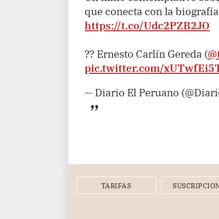
que conecta con la biografí
https://t.co/Udc2PZB2JO
?? Ernesto Carlín Gereda (
@
pic.twitter.com/xUTwfEi5
— Diario El Peruano (@Diar
TARIFAS
SUSCRIPCIO