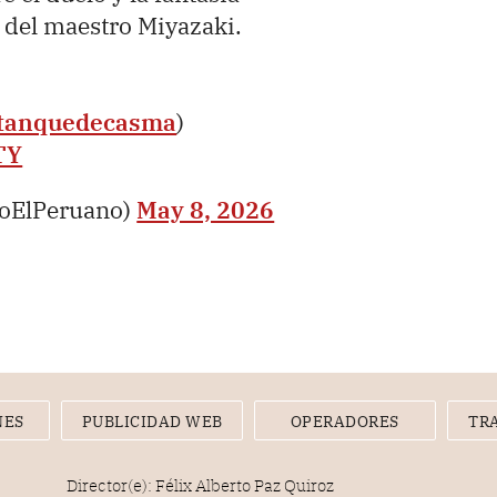
a del maestro Miyazaki.
tanquedecasma
)
TY
ioElPeruano)
May 8, 2026
NES
PUBLICIDAD WEB
OPERADORES
TR
Director(e): Félix Alberto Paz Quiroz