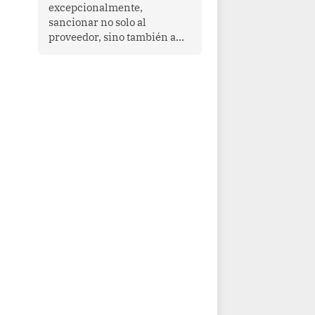
que enfrenta desafíos en
excepcionalmente,
materia de desarrollo,
sancionar no solo al
cohesión social y
proveedor, sino también a
gobernabilidad.
las personas naturales que
ejercen su dirección,
gerencia o administración,
siempre que estas personas
hayan participado con dolo o
culpa inexcusable en el
planeamiento, la realización
o la ejecución de la
infracción. En un caso
reciente, Indecopi sancionó
al gerente de un proveedor
de servicios de
entretenimiento por la
frustrada realización de un
meet and greet con Lionel
Messi, cuya presencia fue
ofrecida, a su vez, por el
gerente de la empresa