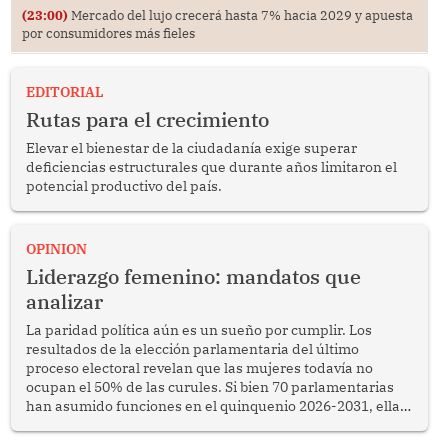
(23:00)
Mercado del lujo crecerá hasta 7% hacia 2029 y apuesta
por consumidores más fieles
EDITORIAL
Rutas para el crecimiento
Elevar el bienestar de la ciudadanía exige superar
deficiencias estructurales que durante años limitaron el
potencial productivo del país.
OPINION
Liderazgo femenino: mandatos que
analizar
La paridad política aún es un sueño por cumplir. Los
resultados de la elección parlamentaria del último
proceso electoral revelan que las mujeres todavía no
ocupan el 50% de las curules. Si bien 70 parlamentarias
han asumido funciones en el quinquenio 2026-2031, ellas
representan apenas el 36.8% de los 190 integrantes del
nuevo Congreso bicameral (60 senadores y 130