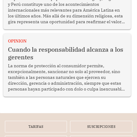
y Perú constituye uno de los acontecimientos
internacionales más relevantes para América Latina en
los últimos años. Más allá de su dimensión religiosa, esta
gira representa una oportunidad para reafirmar el valor
del diálogo, fortalecer los vínculos entre los pueblos y
proyectar una imagen de cooperación en una región que
enfrenta desafíos en materia de desarrollo, cohesión
OPINION
social y gobernabilidad.
Cuando la responsabilidad alcanza a los
gerentes
La norma de protección al consumidor permite,
excepcionalmente, sancionar no solo al proveedor, sino
también a las personas naturales que ejercen su
dirección, gerencia o administración, siempre que estas
personas hayan participado con dolo o culpa inexcusable
en el planeamiento, la realización o la ejecución de la
infracción. En un caso reciente, Indecopi sancionó al
gerente de un proveedor de servicios de entretenimiento
por la frustrada realización de un meet and greet con
Lionel Messi, cuya presencia fue ofrecida, a su vez, por el
gerente de la empresa promotora en una entrevista
TARIFAS
SUSCRIPCIONES
radial.