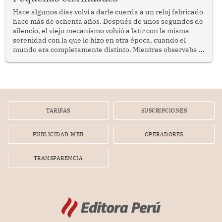
reflexionar sobre la importancia de fortalecer las políticas
públicas dirigidas a los adultos mayores en pobreza.
Hace algunos días volví a darle cuerda a un reloj fabricado
hace más de ochenta años. Después de unos segundos de
silencio, el viejo mecanismo volvió a latir con la misma
serenidad con la que lo hizo en otra época, cuando el
mundo era completamente distinto. Mientras observaba el
lento movimiento de sus agujas pensé que algunas cosas
poseen una misteriosa capacidad para sobrevivir al
tiempo.
TARIFAS
SUSCRIPCIONES
PUBLICIDAD WEB
OPERADORES
TRANSPARENCIA