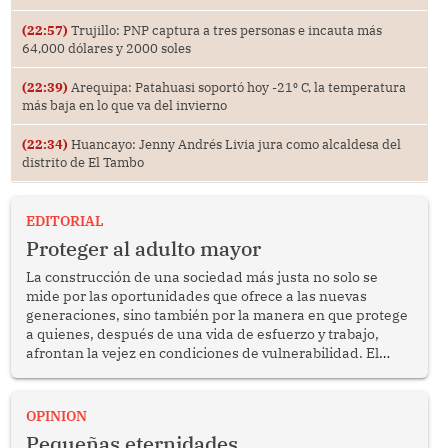
(22:57)
Trujillo: PNP captura a tres personas e incauta más
64,000 dólares y 2000 soles
(22:39)
Arequipa: Patahuasi soportó hoy -21⁰ C, la temperatura
más baja en lo que va del invierno
(22:34)
Huancayo: Jenny Andrés Livia jura como alcaldesa del
distrito de El Tambo
EDITORIAL
Proteger al adulto mayor
La construcción de una sociedad más justa no solo se
mide por las oportunidades que ofrece a las nuevas
generaciones, sino también por la manera en que protege
a quienes, después de una vida de esfuerzo y trabajo,
afrontan la vejez en condiciones de vulnerabilidad. El
anuncio formulado por la presidenta de la república,
Keiko Fujimori, de incrementar de 350 a 700 soles
bimestrales el subsidio que reciben los beneficiarios del
OPINION
programa Pensión 65 abre una oportunidad para
Pequeñas eternidades