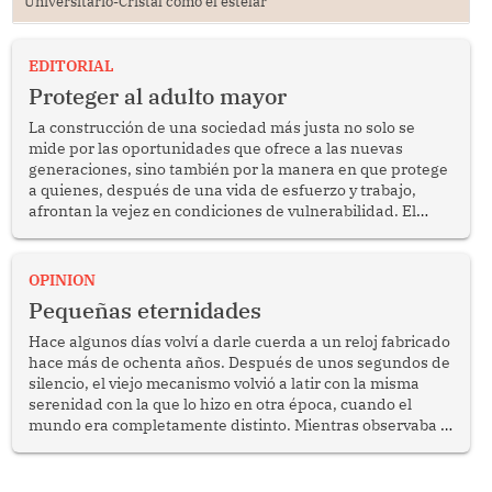
Universitario-Cristal como el estelar
EDITORIAL
Proteger al adulto mayor
La construcción de una sociedad más justa no solo se
mide por las oportunidades que ofrece a las nuevas
generaciones, sino también por la manera en que protege
a quienes, después de una vida de esfuerzo y trabajo,
afrontan la vejez en condiciones de vulnerabilidad. El
anuncio formulado por la presidenta de la república,
Keiko Fujimori, de incrementar de 350 a 700 soles
bimestrales el subsidio que reciben los beneficiarios del
OPINION
programa Pensión 65 abre una oportunidad para
Pequeñas eternidades
reflexionar sobre la importancia de fortalecer las políticas
públicas dirigidas a los adultos mayores en pobreza.
Hace algunos días volví a darle cuerda a un reloj fabricado
hace más de ochenta años. Después de unos segundos de
silencio, el viejo mecanismo volvió a latir con la misma
serenidad con la que lo hizo en otra época, cuando el
mundo era completamente distinto. Mientras observaba el
lento movimiento de sus agujas pensé que algunas cosas
poseen una misteriosa capacidad para sobrevivir al
tiempo.