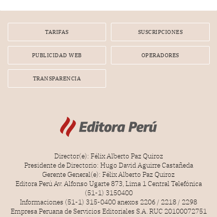
TARIFAS
SUSCRIPCIONES
PUBLICIDAD WEB
OPERADORES
TRANSPARENCIA
Director(e): Félix Alberto Paz Quiroz
Presidente de Directorio: Hugo David Aguirre Castañeda
Gerente General(e): Félix Alberto Paz Quiroz
Editora Perú Av. Alfonso Ugarte 873, Lima 1 Central Telefónica
(51-1) 3150400
Informaciones (51-1) 315-0400 anexos 2206 / 2218 / 2298
Empresa Peruana de Servicios Editoriales S.A. RUC 20100072751