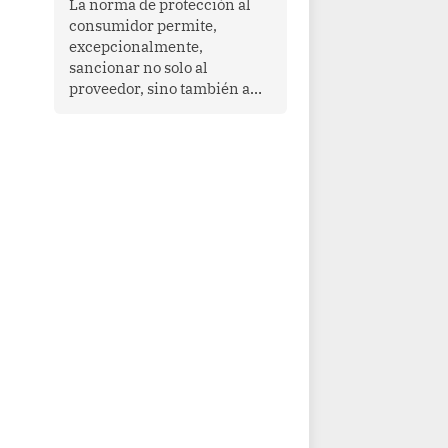
La norma de protección al
cooperación en una región
consumidor permite,
que enfrenta desafíos en
excepcionalmente,
materia de desarrollo,
sancionar no solo al
cohesión social y
proveedor, sino también a
gobernabilidad.
las personas naturales que
ejercen su dirección,
gerencia o administración,
siempre que estas personas
hayan participado con dolo o
culpa inexcusable en el
planeamiento, la realización
o la ejecución de la
infracción. En un caso
reciente, Indecopi sancionó
al gerente de un proveedor
de servicios de
entretenimiento por la
frustrada realización de un
meet and greet con Lionel
Messi, cuya presencia fue
ofrecida, a su vez, por el