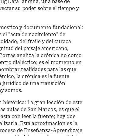
Big Data" andina, una base de
yectar su poder sobre el tiempo y
 mestizo y documento fundacional:
es el "acta de nacimiento" de
soldado, del fraile y del curaca
gnitud del paisaje americano,
Porras analiza la crónica no como
entro dialéctico; es el momento en
 nombrar realidades para las que
émico, la crónica es la fuente
o jurídico de una transición
hoy somos.
 histórica: La gran lección de este
las aulas de San Marcos, es que el
sta con leer la fuente; hay que
alizarla. Esta aproximación es la
Proceso de Enseñanza-Aprendizaje