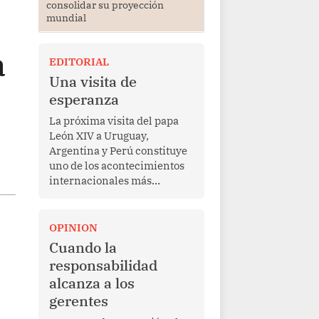
consolidar su proyección
mundial
a
EDITORIAL
Una visita de
esperanza
La próxima visita del papa
León XIV a Uruguay,
Argentina y Perú constituye
uno de los acontecimientos
internacionales más
relevantes para América
Latina en los últimos años.
Más allá de su dimensión
OPINION
religiosa, esta gira
Cuando la
representa una oportunidad
responsabilidad
para reafirmar el valor del
alcanza a los
diálogo, fortalecer los
gerentes
vínculos entre los pueblos y
proyectar una imagen de