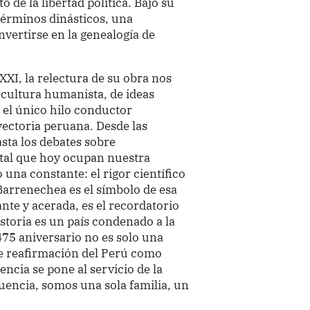
o de la libertad política. Bajo su
n términos dinásticos, una
nvertirse en la genealogía de
 XXI, la relectura de su obra nos
 cultura humanista, de ideas
o el único hilo conductor
yectoria peruana. Desde las
asta los debates sobre
tal que hoy ocupan nuestra
 una constante: el rigor científico
Barrenechea es el símbolo de esa
ante y acerada, es el recordatorio
istoria es un país condenado a la
 475 aniversario no es solo una
e reafirmación del Perú como
gencia se pone al servicio de la
cuencia, somos una sola familia, un