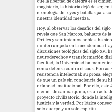
que la libertad de cátedra es el cimient
magisterio, la historia dejó de ser, e
cronología de reyes y batallas para co
nuestra identidad mestiza.
Hoy, al observar los desafíos del siglo
revela que San Marcos, baluarte de la
fértiles y sentimientos nobles, ha sid
ininterrumpido en la accidentada tra
discusiones teológicas del siglo XVI h
neuroderechos y transformación digi
facultad, la Universidad ha mantenido
como defensa contra el caos. Porras 
resistencia intelectual; su prosa, eleg
de que un país sin conciencia de su h
orfandad institucional. Por ello, este
efeméride sanmarquina; es un acto d
proyecto civilizatorio, donde la inteli
justicia y la verdad. Por lógica conse
solo cuerpo y un solo espíritu.