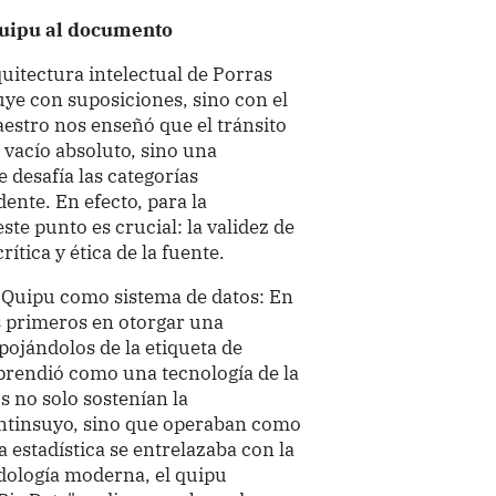
quipu al documento
quitectura intelectual de Porras
uye con suposiciones, sino con el
aestro nos enseñó que el tránsito
 vacío absoluto, sino una
 desafía las categorías
dente. En efecto, para la
ste punto es crucial: la validez de
rítica y ética de la fuente.
l Quipu como sistema de datos: En
s primeros en otorgar una
pojándolos de la etiqueta de
mprendió como una tecnología de la
s no solo sostenían la
ntinsuyo, sino que operaban como
a estadística se entrelazaba con la
dología moderna, el quipu