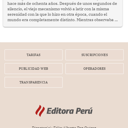
hace más de ochenta años. Después de unos segundos de
silencio, el viejo mecanismo volvió a latir con la misma
serenidad con la que lo hizo en otra época, cuando el
mundo era completamente distinto. Mientras observaba el
lento movimiento de sus agujas pensé que algunas cosas
poseen una misteriosa capacidad para sobrevivir al
tiempo.
TARIFAS
SUSCRIPCIONES
PUBLICIDAD WEB
OPERADORES
TRANSPARENCIA