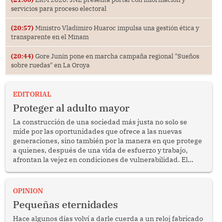
servicios para proceso electoral
(20:57)
Ministro Vladimiro Huaroc impulsa una gestión ética y
transparente en el Minam
(20:44)
Gore Junín pone en marcha campaña regional "Sueños
sobre ruedas" en La Oroya
EDITORIAL
Proteger al adulto mayor
La construcción de una sociedad más justa no solo se
mide por las oportunidades que ofrece a las nuevas
generaciones, sino también por la manera en que protege
a quienes, después de una vida de esfuerzo y trabajo,
afrontan la vejez en condiciones de vulnerabilidad. El
anuncio formulado por la presidenta de la república,
Keiko Fujimori, de incrementar de 350 a 700 soles
bimestrales el subsidio que reciben los beneficiarios del
OPINION
programa Pensión 65 abre una oportunidad para
Pequeñas eternidades
reflexionar sobre la importancia de fortalecer las políticas
públicas dirigidas a los adultos mayores en pobreza.
Hace algunos días volví a darle cuerda a un reloj fabricado