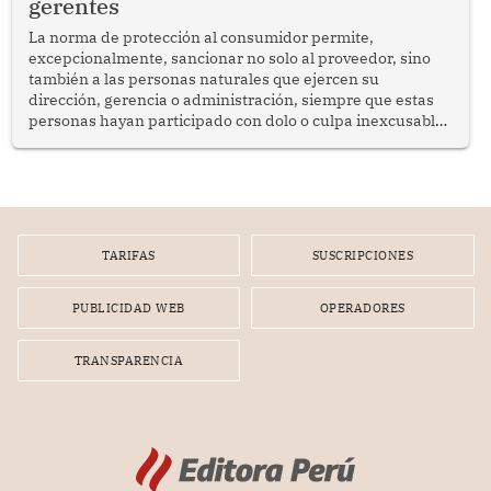
gerentes
La norma de protección al consumidor permite,
excepcionalmente, sancionar no solo al proveedor, sino
también a las personas naturales que ejercen su
dirección, gerencia o administración, siempre que estas
personas hayan participado con dolo o culpa inexcusable
en el planeamiento, la realización o la ejecución de la
infracción. En un caso reciente, Indecopi sancionó al
gerente de un proveedor de servicios de entretenimiento
por la frustrada realización de un meet and greet con
Lionel Messi, cuya presencia fue ofrecida, a su vez, por el
gerente de la empresa promotora en una entrevista
TARIFAS
SUSCRIPCIONES
radial.
PUBLICIDAD WEB
OPERADORES
TRANSPARENCIA