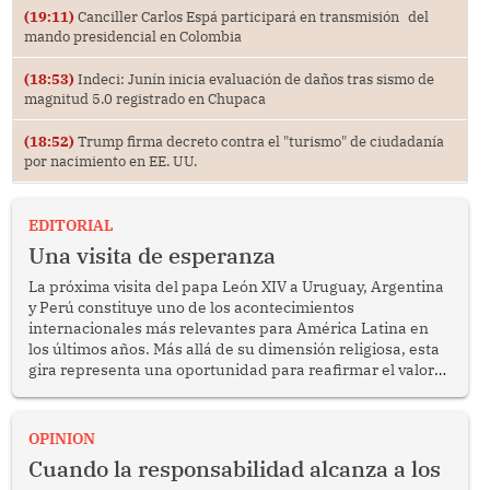
(19:11)
Canciller Carlos Espá participará en transmisión del
mando presidencial en Colombia
(18:53)
Indeci: Junín inicia evaluación de daños tras sismo de
magnitud 5.0 registrado en Chupaca
(18:52)
Trump firma decreto contra el "turismo" de ciudadanía
por nacimiento en EE. UU.
EDITORIAL
Una visita de esperanza
La próxima visita del papa León XIV a Uruguay, Argentina
y Perú constituye uno de los acontecimientos
internacionales más relevantes para América Latina en
los últimos años. Más allá de su dimensión religiosa, esta
gira representa una oportunidad para reafirmar el valor
del diálogo, fortalecer los vínculos entre los pueblos y
proyectar una imagen de cooperación en una región que
enfrenta desafíos en materia de desarrollo, cohesión
OPINION
social y gobernabilidad.
Cuando la responsabilidad alcanza a los