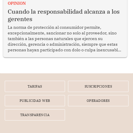
enfrenta desafíos en materia de desarrollo, cohesión
OPINION
social y gobernabilidad.
Cuando la responsabilidad alcanza a los
gerentes
La norma de protección al consumidor permite,
excepcionalmente, sancionar no solo al proveedor, sino
también a las personas naturales que ejercen su
dirección, gerencia o administración, siempre que estas
personas hayan participado con dolo o culpa inexcusable
en el planeamiento, la realización o la ejecución de la
infracción. En un caso reciente, Indecopi sancionó al
gerente de un proveedor de servicios de entretenimiento
por la frustrada realización de un meet and greet con
Lionel Messi, cuya presencia fue ofrecida, a su vez, por el
gerente de la empresa promotora en una entrevista
TARIFAS
SUSCRIPCIONES
radial.
PUBLICIDAD WEB
OPERADORES
TRANSPARENCIA