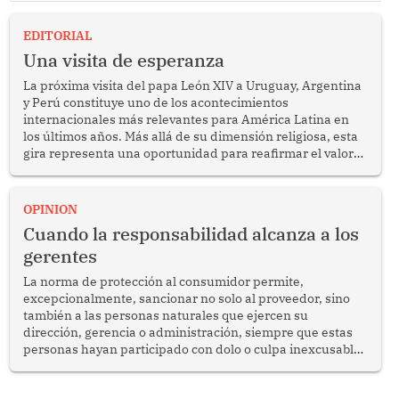
EDITORIAL
Una visita de esperanza
La próxima visita del papa León XIV a Uruguay, Argentina
y Perú constituye uno de los acontecimientos
internacionales más relevantes para América Latina en
los últimos años. Más allá de su dimensión religiosa, esta
gira representa una oportunidad para reafirmar el valor
del diálogo, fortalecer los vínculos entre los pueblos y
proyectar una imagen de cooperación en una región que
enfrenta desafíos en materia de desarrollo, cohesión
OPINION
social y gobernabilidad.
Cuando la responsabilidad alcanza a los
gerentes
La norma de protección al consumidor permite,
excepcionalmente, sancionar no solo al proveedor, sino
también a las personas naturales que ejercen su
dirección, gerencia o administración, siempre que estas
personas hayan participado con dolo o culpa inexcusable
en el planeamiento, la realización o la ejecución de la
infracción. En un caso reciente, Indecopi sancionó al