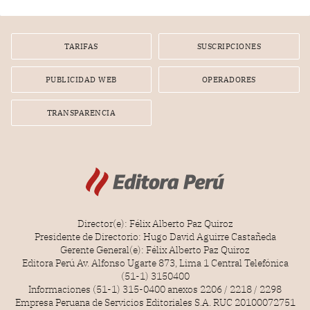
gerente de un proveedor de servicios de entretenimiento
por la frustrada realización de un meet and greet con
Lionel Messi, cuya presencia fue ofrecida, a su vez, por el
gerente de la empresa promotora en una entrevista
TARIFAS
SUSCRIPCIONES
radial.
PUBLICIDAD WEB
OPERADORES
TRANSPARENCIA
Director(e): Félix Alberto Paz Quiroz
Presidente de Directorio: Hugo David Aguirre Castañeda
Gerente General(e): Félix Alberto Paz Quiroz
Editora Perú Av. Alfonso Ugarte 873, Lima 1 Central Telefónica
(51-1) 3150400
Informaciones (51-1) 315-0400 anexos 2206 / 2218 / 2298
Empresa Peruana de Servicios Editoriales S.A. RUC 20100072751