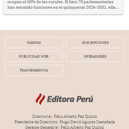
ocupan el 50% de las curules. Si bien 70 parlamentarias
han asumido funciones en el quinquenio 2026-2031, ellas
representan apenas el 36.8% de los 190 integrantes del
nuevo Congreso bicameral (60 senadores y 130
diputados).
TARIFAS
SUSCRIPCIONES
PUBLICIDAD WEB
OPERADORES
TRANSPARENCIA
Director(e): Félix Alberto Paz Quiroz
Presidente de Directorio: Hugo David Aguirre Castañeda
Gerente General(e): Félix Alberto Paz Quiroz