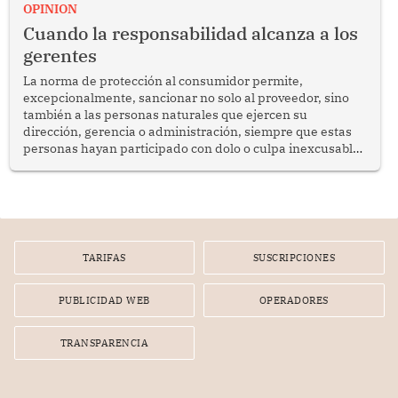
enfrenta desafíos en materia de desarrollo, cohesión
OPINION
social y gobernabilidad.
Cuando la responsabilidad alcanza a los
gerentes
La norma de protección al consumidor permite,
excepcionalmente, sancionar no solo al proveedor, sino
también a las personas naturales que ejercen su
dirección, gerencia o administración, siempre que estas
personas hayan participado con dolo o culpa inexcusable
en el planeamiento, la realización o la ejecución de la
infracción. En un caso reciente, Indecopi sancionó al
gerente de un proveedor de servicios de entretenimiento
por la frustrada realización de un meet and greet con
Lionel Messi, cuya presencia fue ofrecida, a su vez, por el
gerente de la empresa promotora en una entrevista
TARIFAS
SUSCRIPCIONES
radial.
PUBLICIDAD WEB
OPERADORES
TRANSPARENCIA