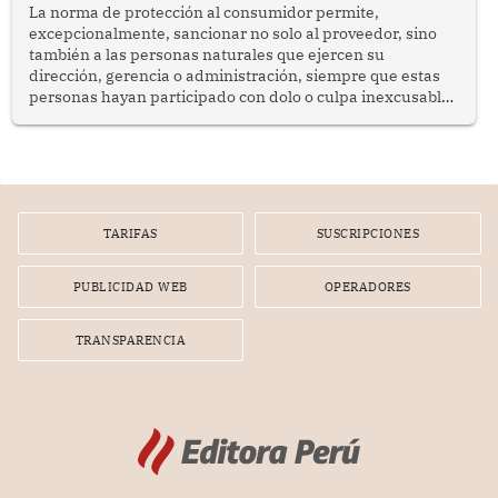
La norma de protección al consumidor permite,
excepcionalmente, sancionar no solo al proveedor, sino
también a las personas naturales que ejercen su
dirección, gerencia o administración, siempre que estas
personas hayan participado con dolo o culpa inexcusable
en el planeamiento, la realización o la ejecución de la
infracción. En un caso reciente, Indecopi sancionó al
gerente de un proveedor de servicios de entretenimiento
por la frustrada realización de un meet and greet con
Lionel Messi, cuya presencia fue ofrecida, a su vez, por el
gerente de la empresa promotora en una entrevista
TARIFAS
SUSCRIPCIONES
radial.
PUBLICIDAD WEB
OPERADORES
TRANSPARENCIA