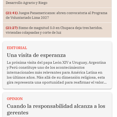
Desarrollo Agrario y Riego
(21:41)
Juegos Panamericanos: abren convocatoria al Programa
de Voluntariado Lima 2027
(21:27)
Sismo de magnitud 5.0 en Chupaca deja tres heridos,
viviendas colapsadas y corte de luz
EDITORIAL
Una visita de esperanza
La próxima visita del papa León XIV a Uruguay, Argentina
y Perú constituye uno de los acontecimientos
internacionales más relevantes para América Latina en
los últimos años. Más allá de su dimensión religiosa, esta
gira representa una oportunidad para reafirmar el valor
del diálogo, fortalecer los vínculos entre los pueblos y
proyectar una imagen de cooperación en una región que
enfrenta desafíos en materia de desarrollo, cohesión
OPINION
social y gobernabilidad.
Cuando la responsabilidad alcanza a los
gerentes