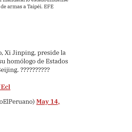
a de armas a Taipéi. EFE
, Xi Jinping, preside la
su homólogo de Estados
ijing. ??????????
Ecl
ioElPeruano)
May 14,