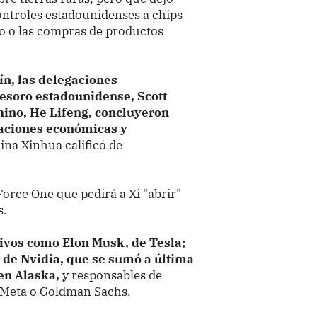
controles estadounidenses a chips
o o las compras de productos
ín, las delegaciones
Tesoro estadounidense, Scott
hino, He Lifeng, concluyeron
iaciones económicas y
hina Xinhua calificó de
Force One que pedirá a Xi "abrir"
s.
tivos como Elon Musk, de Tesla;
 de Nvidia, que se sumó a última
 en Alaska,
y responsables de
, Meta o Goldman Sachs.