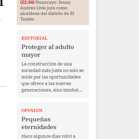
i
(22:34)
Huancayo: Jenny
Andrés Livia jura como
a
alcaldesa del distrito de El
Tambo
EDITORIAL
Proteger al adulto
mayor
La construcción de una
sociedad más justa no solo se
mide por las oportunidades
que ofrece a las nuevas
generaciones, sino también
por la manera en que
protege a quienes, después
de una vida de esfuerzo y
OPINION
trabajo, afrontan la vejez en
Pequeñas
condiciones de
eternidades
vulnerabilidad. El anuncio
formulado por la presidenta
Hace algunos días volví a