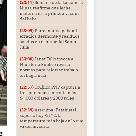
(23:11)
Semana de la Lactancia:
Minsa reafirma que leche
materna es la primera vacuna
del bebe
(23:09)
Piura: municipalidad
erradica desmonte y residuos
sólidos en el humedal Santa
Julia
(23:00)
Janet Tello invoca a
Ministerio Público revisar
normas para reforzar trabajo
en flagrancia
(22:57)
Trujillo: PNP captura a
tres personas e incauta más
64,000 dólares y 2000 soles
(22:39)
Arequipa: Patahuasi
soportó hoy -21⁰ C, la
temperatura más baja en lo que
va del invierno