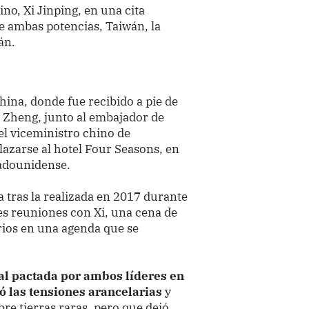
o, Xi Jinping, en una cita
e ambas potencias, Taiwán, la
án.
hina, donde fue recibido a pie de
n Zheng, junto al embajador de
el viceministro chino de
lazarse al hotel Four Seasons, en
tadounidense.
a tras la realizada en 2017 durante
es reuniones con Xi, una cena de
rios en una agenda que se
cial pactada por ambos líderes en
 las tensiones arancelarias
y
bre tierras raras, pero que dejó