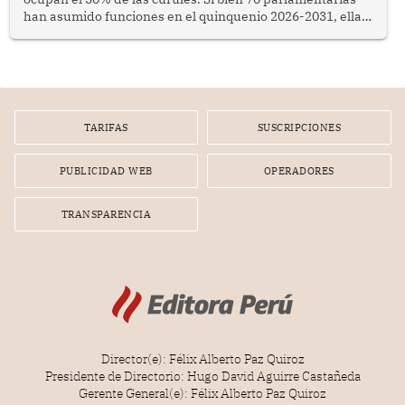
han asumido funciones en el quinquenio 2026-2031, ellas
representan apenas el 36.8% de los 190 integrantes del
nuevo Congreso bicameral (60 senadores y 130
diputados).
TARIFAS
SUSCRIPCIONES
PUBLICIDAD WEB
OPERADORES
TRANSPARENCIA
Director(e): Félix Alberto Paz Quiroz
Presidente de Directorio: Hugo David Aguirre Castañeda
Gerente General(e): Félix Alberto Paz Quiroz