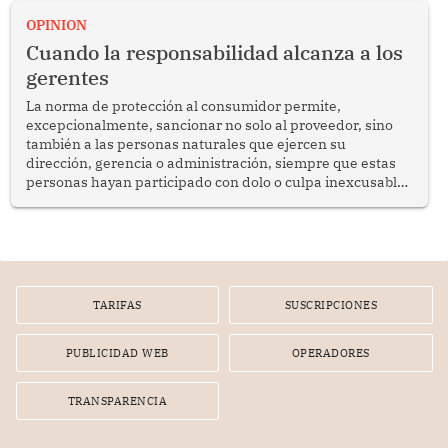
enfrenta desafíos en materia de desarrollo, cohesión
OPINION
social y gobernabilidad.
Cuando la responsabilidad alcanza a los
gerentes
La norma de protección al consumidor permite,
excepcionalmente, sancionar no solo al proveedor, sino
también a las personas naturales que ejercen su
dirección, gerencia o administración, siempre que estas
personas hayan participado con dolo o culpa inexcusable
en el planeamiento, la realización o la ejecución de la
infracción. En un caso reciente, Indecopi sancionó al
gerente de un proveedor de servicios de entretenimiento
por la frustrada realización de un meet and greet con
Lionel Messi, cuya presencia fue ofrecida, a su vez, por el
gerente de la empresa promotora en una entrevista
TARIFAS
SUSCRIPCIONES
radial.
PUBLICIDAD WEB
OPERADORES
TRANSPARENCIA