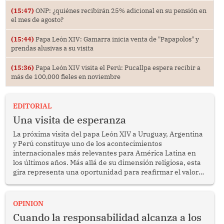
(15:47)
ONP: ¿quiénes recibirán 25% adicional en su pensión en
el mes de agosto?
(15:44)
Papa León XIV: Gamarra inicia venta de "Papapolos" y
prendas alusivas a su visita
(15:36)
Papa León XIV visita el Perú: Pucallpa espera recibir a
más de 100,000 fieles en noviembre
EDITORIAL
Una visita de esperanza
La próxima visita del papa León XIV a Uruguay, Argentina
y Perú constituye uno de los acontecimientos
internacionales más relevantes para América Latina en
los últimos años. Más allá de su dimensión religiosa, esta
gira representa una oportunidad para reafirmar el valor
del diálogo, fortalecer los vínculos entre los pueblos y
proyectar una imagen de cooperación en una región que
enfrenta desafíos en materia de desarrollo, cohesión
OPINION
social y gobernabilidad.
Cuando la responsabilidad alcanza a los