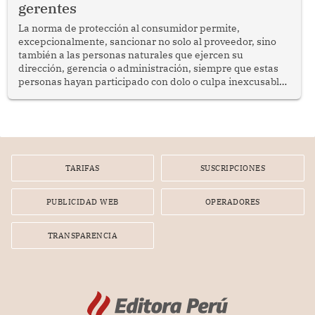
gerentes
La norma de protección al consumidor permite,
excepcionalmente, sancionar no solo al proveedor, sino
también a las personas naturales que ejercen su
dirección, gerencia o administración, siempre que estas
personas hayan participado con dolo o culpa inexcusable
en el planeamiento, la realización o la ejecución de la
infracción. En un caso reciente, Indecopi sancionó al
gerente de un proveedor de servicios de entretenimiento
por la frustrada realización de un meet and greet con
Lionel Messi, cuya presencia fue ofrecida, a su vez, por el
gerente de la empresa promotora en una entrevista
TARIFAS
SUSCRIPCIONES
radial.
PUBLICIDAD WEB
OPERADORES
TRANSPARENCIA