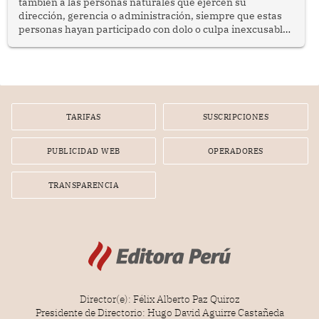
también a las personas naturales que ejercen su
dirección, gerencia o administración, siempre que estas
personas hayan participado con dolo o culpa inexcusable
en el planeamiento, la realización o la ejecución de la
infracción. En un caso reciente, Indecopi sancionó al
gerente de un proveedor de servicios de entretenimiento
por la frustrada realización de un meet and greet con
Lionel Messi, cuya presencia fue ofrecida, a su vez, por el
gerente de la empresa promotora en una entrevista
TARIFAS
SUSCRIPCIONES
radial.
PUBLICIDAD WEB
OPERADORES
TRANSPARENCIA
Director(e): Félix Alberto Paz Quiroz
Presidente de Directorio: Hugo David Aguirre Castañeda