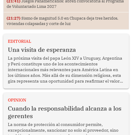
(21:41)
Juegos Panamericanos: abren convocatoria al Programa
de Voluntariado Lima 2027
(21:27)
Sismo de magnitud 5.0 en Chupaca deja tres heridos,
viviendas colapsadas y corte de luz
EDITORIAL
Una visita de esperanza
La próxima visita del papa León XIV a Uruguay, Argentina
y Perú constituye uno de los acontecimientos
internacionales más relevantes para América Latina en
los últimos años. Más allá de su dimensión religiosa, esta
gira representa una oportunidad para reafirmar el valor
del diálogo, fortalecer los vínculos entre los pueblos y
proyectar una imagen de cooperación en una región que
enfrenta desafíos en materia de desarrollo, cohesión
OPINION
social y gobernabilidad.
Cuando la responsabilidad alcanza a los
gerentes
La norma de protección al consumidor permite,
excepcionalmente, sancionar no solo al proveedor, sino