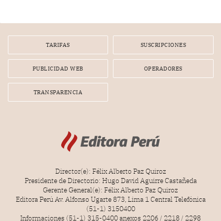
infracción. En un caso reciente, Indecopi sancionó al
gerente de un proveedor de servicios de entretenimiento
por la frustrada realización de un meet and greet con
Lionel Messi, cuya presencia fue ofrecida, a su vez, por el
gerente de la empresa promotora en una entrevista
TARIFAS
SUSCRIPCIONES
radial.
PUBLICIDAD WEB
OPERADORES
TRANSPARENCIA
Director(e): Félix Alberto Paz Quiroz
Presidente de Directorio: Hugo David Aguirre Castañeda
Gerente General(e): Félix Alberto Paz Quiroz
Editora Perú Av. Alfonso Ugarte 873, Lima 1 Central Telefónica
(51-1) 3150400
Informaciones (51-1) 315-0400 anexos 2206 / 2218 / 2298