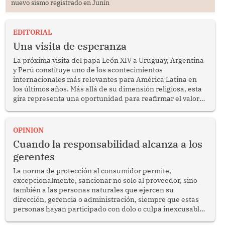
nuevo sismo registrado en Junín
EDITORIAL
Una visita de esperanza
La próxima visita del papa León XIV a Uruguay, Argentina
y Perú constituye uno de los acontecimientos
internacionales más relevantes para América Latina en
los últimos años. Más allá de su dimensión religiosa, esta
gira representa una oportunidad para reafirmar el valor
del diálogo, fortalecer los vínculos entre los pueblos y
proyectar una imagen de cooperación en una región que
enfrenta desafíos en materia de desarrollo, cohesión
OPINION
social y gobernabilidad.
Cuando la responsabilidad alcanza a los
gerentes
La norma de protección al consumidor permite,
excepcionalmente, sancionar no solo al proveedor, sino
también a las personas naturales que ejercen su
dirección, gerencia o administración, siempre que estas
personas hayan participado con dolo o culpa inexcusable
en el planeamiento, la realización o la ejecución de la