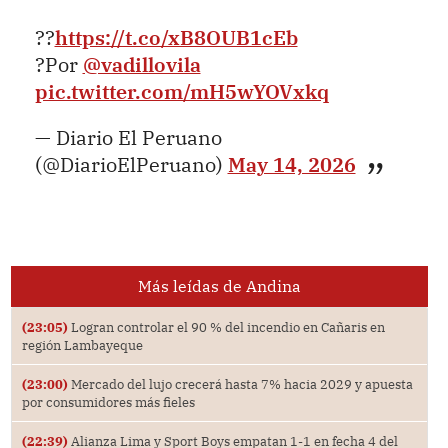
??
https://t.co/xB8OUB1cEb
?Por
@vadillovila
pic.twitter.com/mH5wYOVxkq
— Diario El Peruano
(@DiarioElPeruano)
May 14, 2026
Más leídas de Andina
(23:05)
Logran controlar el 90 % del incendio en Cañaris en
región Lambayeque
(23:00)
Mercado del lujo crecerá hasta 7% hacia 2029 y apuesta
por consumidores más fieles
(22:39)
Alianza Lima y Sport Boys empatan 1-1 en fecha 4 del