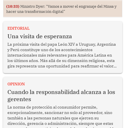
(10:33)
Ministro Dyer: “Vamos a mover el engranaje del Minsa y
hacer una transformación digital”
EDITORIAL
Una visita de esperanza
La próxima visita del papa León XIV a Uruguay, Argentina
y Perú constituye uno de los acontecimientos
internacionales más relevantes para América Latina en
los últimos años. Más allá de su dimensión religiosa, esta
gira representa una oportunidad para reafirmar el valor
del diálogo, fortalecer los vínculos entre los pueblos y
proyectar una imagen de cooperación en una región que
enfrenta desafíos en materia de desarrollo, cohesión
OPINION
social y gobernabilidad.
Cuando la responsabilidad alcanza a los
gerentes
La norma de protección al consumidor permite,
excepcionalmente, sancionar no solo al proveedor, sino
también a las personas naturales que ejercen su
dirección, gerencia o administración, siempre que estas