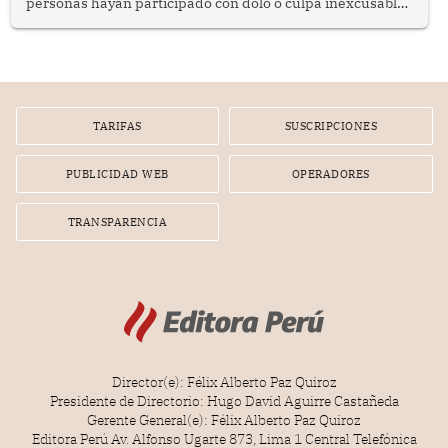
personas hayan participado con dolo o culpa inexcusable
en el planeamiento, la realización o la ejecución de la
infracción. En un caso reciente, Indecopi sancionó al
gerente de un proveedor de servicios de entretenimiento
por la frustrada realización de un meet and greet con
Lionel Messi, cuya presencia fue ofrecida, a su vez, por el
gerente de la empresa promotora en una entrevista
TARIFAS
SUSCRIPCIONES
radial.
PUBLICIDAD WEB
OPERADORES
TRANSPARENCIA
Director(e): Félix Alberto Paz Quiroz
Presidente de Directorio: Hugo David Aguirre Castañeda
Gerente General(e): Félix Alberto Paz Quiroz
Editora Perú Av. Alfonso Ugarte 873, Lima 1 Central Telefónica