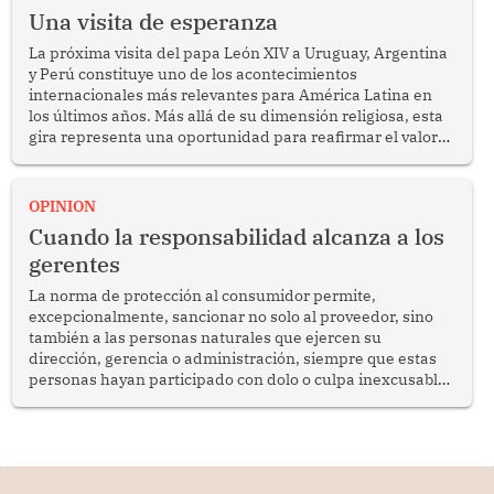
Una visita de esperanza
La próxima visita del papa León XIV a Uruguay, Argentina
y Perú constituye uno de los acontecimientos
internacionales más relevantes para América Latina en
los últimos años. Más allá de su dimensión religiosa, esta
gira representa una oportunidad para reafirmar el valor
del diálogo, fortalecer los vínculos entre los pueblos y
proyectar una imagen de cooperación en una región que
enfrenta desafíos en materia de desarrollo, cohesión
OPINION
social y gobernabilidad.
Cuando la responsabilidad alcanza a los
gerentes
La norma de protección al consumidor permite,
excepcionalmente, sancionar no solo al proveedor, sino
también a las personas naturales que ejercen su
dirección, gerencia o administración, siempre que estas
personas hayan participado con dolo o culpa inexcusable
en el planeamiento, la realización o la ejecución de la
infracción. En un caso reciente, Indecopi sancionó al
gerente de un proveedor de servicios de entretenimiento
por la frustrada realización de un meet and greet con
Lionel Messi, cuya presencia fue ofrecida, a su vez, por el